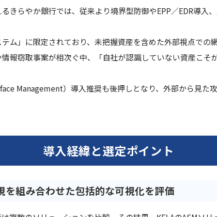
るきらやか銀行では、従来より境界型防御やEPP／EDR導入
ステム」に限定されており、未把握資産を含めた外部視点での
や情報窃取事案が相次ぐ中、「自社が認識していない資産こそ
Surface Management）導入推奨も後押しとなり、外部か
導入経緯と選定ポイント
監視を組み合わせた包括的な可視化を評価