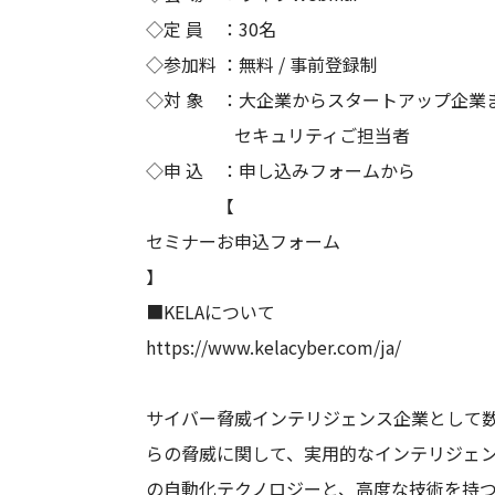
◇定 員 ：30名
◇参加料 ：無料 / 事前登録制
◇対 象 ：大企業からスタートアップ企業
セキュリティご担当者
◇申 込 ：申し込みフォームから
【
セミナーお申込フォーム
】
■KELAについて
https://www.kelacyber.com/ja/
サイバー脅威インテリジェンス企業として数々の受賞
らの脅威に関して、実用的なインテリジェンス
の自動化テクノロジーと、高度な技術を持